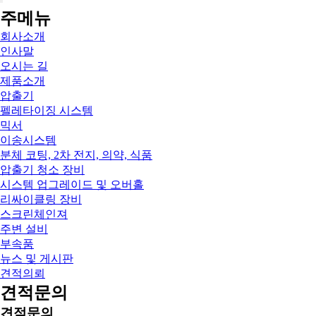
주메뉴
회사소개
인사말
오시는 길
제품소개
압출기
펠레타이징 시스템
믹서
이송시스템
분체 코팅, 2차 전지, 의약, 식품
압출기 청소 장비
시스템 업그레이드 및 오버홀
리싸이클링 장비
스크린체인져
주변 설비
부속품
뉴스 및 게시판
견적의뢰
견적문의
견적문의