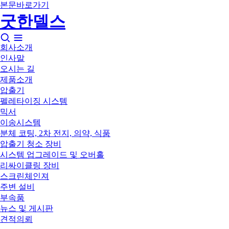
본문바로가기
굿한델스
회사소개
인사말
오시는 길
제품소개
압출기
펠레타이징 시스템
믹서
이송시스템
분체 코팅, 2차 전지, 의약, 식품
압출기 청소 장비
시스템 업그레이드 및 오버홀
리싸이클링 장비
스크린체인져
주변 설비
부속품
뉴스 및 게시판
견적의뢰