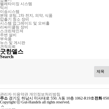
펠레타이징 시스템
믹서
이송시스템
분체 코팅, 2차 전지, 의약, 식품
압출기 청소 장비
시스템 업그레이드 및 오버홀
리싸이클링 장비
스크린체인져
주변 설비
부속품
뉴스 및 게시판
견적의뢰
굿한델스
Search
관리자
이용약관
개인정보처리방침
주소
경기도 하남시 미사대로 550. A동 10층 1062-R19호
전화
050
Copyright ⓒ Gut-Handels all rights reserved.