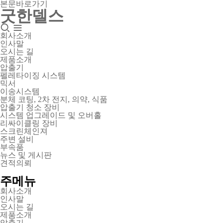
본문바로가기
굿한델스
회사소개
인사말
오시는 길
제품소개
압출기
펠레타이징 시스템
믹서
이송시스템
분체 코팅, 2차 전지, 의약, 식품
압출기 청소 장비
시스템 업그레이드 및 오버홀
리싸이클링 장비
스크린체인져
주변 설비
부속품
뉴스 및 게시판
견적의뢰
주메뉴
회사소개
인사말
오시는 길
제품소개
압출기