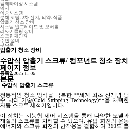
펠레타이징 시스템
믹서
이송시스템
분체 코팅, 2차 전지, 의약, 식품
압출기 청소 장비
시스템 업그레이드 및 오버홀
리싸이클링 장비
스크린체인져
주변 설비
부속품
압출기 청소 장비
`
수압식 압출기 스크류/ 컴포넌트 청소 장치
페이지 정보
등록일
2025-11-06
본문
수압식 압출기 스크류
전통적인 청소 방식을 극복한
**
세계 최초 신개념 
수 박리 기술
(Cold Stripping Technology)**
을 채택
자동 스크류 세척기입니다
.
이 장치는 지능형 제어 시스템을 통해 다양한 모델과
재질의 스크류를 처리할 수 있으며
,
유압 회전의 운
에너지와 스크류 회전의 반작용을 결합하여
360
도 