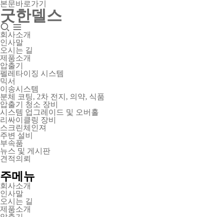
본문바로가기
굿한델스
회사소개
인사말
오시는 길
제품소개
압출기
펠레타이징 시스템
믹서
이송시스템
분체 코팅, 2차 전지, 의약, 식품
압출기 청소 장비
시스템 업그레이드 및 오버홀
리싸이클링 장비
스크린체인져
주변 설비
부속품
뉴스 및 게시판
견적의뢰
주메뉴
회사소개
인사말
오시는 길
제품소개
압출기