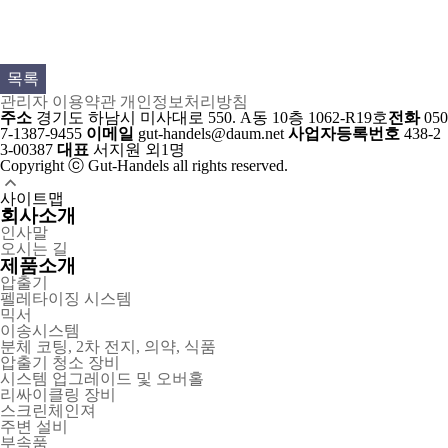
목록
관리자
이용약관
개인정보처리방침
주소
경기도 하남시 미사대로 550. A동 10층 1062-R19호
전화
050
7-1387-9455
이메일
gut-handels@daum.net
사업자등록번호
438-2
3-00387
대표
서지원 외1명
Copyright ⓒ Gut-Handels all rights reserved.
사이트맵
회사소개
인사말
오시는 길
제품소개
압출기
펠레타이징 시스템
믹서
이송시스템
분체 코팅, 2차 전지, 의약, 식품
압출기 청소 장비
시스템 업그레이드 및 오버홀
리싸이클링 장비
스크린체인져
주변 설비
부속품