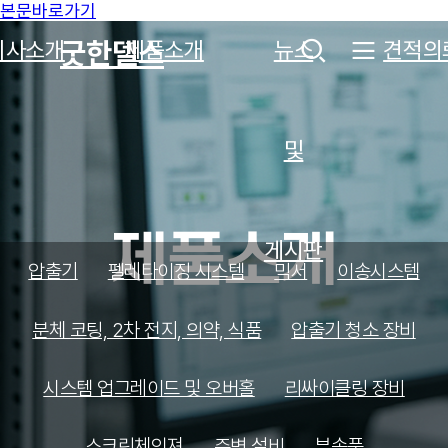
본문바로가기
굿한델스
회사소개
제품소개
뉴스
견적의
및
제품소개
게시판
압출기
펠레타이징 시스템
믹서
이송시스템
분체 코팅, 2차 전지, 의약, 식품
압출기 청소 장비
시스템 업그레이드 및 오버홀
리싸이클링 장비
스크린체인져
주변 설비
부속품