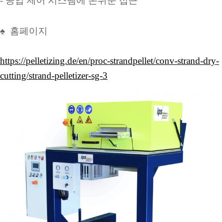
- 공압 제어 시스템에 손쉬운 접근
♠ 홈페이지
https://pelletizing.de/en/proc-strandpellet/conv-strand-dry-
cutting/strand-pelletizer-sg-3